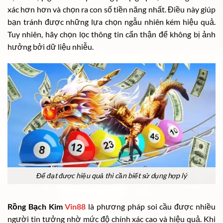
xác hơn hơn và chọn ra con số tiền năng nhất. Điều này giúp
bạn tránh được những lựa chọn ngẫu nhiên kém hiệu quả.
Tuy nhiên, hãy chọn lọc thông tin cẩn thận để không bị ảnh
hưởng bởi dữ liệu nhiễu.
Để đạt được hiệu quả thì cần biết sử dụng hợp lý
Rồng Bạch Kim
Vin88
là phương pháp soi cầu được nhiều
người tin tưởng nhờ mức độ chính xác cao và hiệu quả. Khi