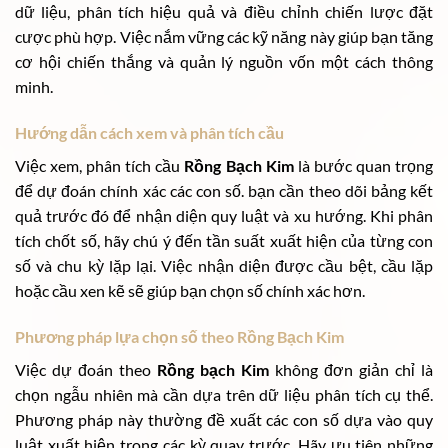
dữ liệu, phân tích hiệu quả và điều chỉnh chiến lược đặt
cược phù hợp. Việc nắm vững các kỹ năng này giúp bạn tăng
cơ hội chiến thắng và quản lý nguồn vốn một cách thông
minh.
Hướng dẫn cách xem và phân tích cầu
Việc xem, phân tích cầu
Rồng Bạch Kim
là bước quan trọng
để dự đoán chính xác các con số. bạn cần theo dõi bảng kết
quả trước đó để nhận diện quy luật và xu hướng. Khi phân
tích chốt số, hãy chú ý đến tần suất xuất hiện của từng con
số và chu kỳ lặp lại. Việc nhận diện được cầu bệt, cầu lặp
hoặc cầu xen kẽ sẽ giúp bạn chọn số chính xác hơn.
Phương pháp lựa chọn số theo Rồng Bạch Kim
Việc dự đoán theo
Rồng bạch Kim
không đơn giản chỉ là
chọn ngẫu nhiên mà cần dựa trên dữ liệu phân tích cụ thể.
Phương pháp này thường đề xuất các con số dựa vào quy
luật xuất hiện trong các kỳ quay trước. Hãy ưu tiên những