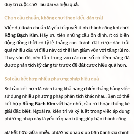
duy trì cuộc chơi lâu dài và hiệu quả.
Chọn cầu chuẩn, không chơi theo kiểu dàn trải
Việc dự đoán chuẩn là yếu tố quyết định thành công khi chơi
Rồng Bạch Kim
. Hãy ưu tiên những cầu ổn định, ít có biến
động đồng thời có tỷ lệ thắng cao. Tránh đặt cược dàn trải
quá nhiều cầu vì điều này có thể làm giảm vốn với tăng rủi ro.
Thay vào đó, nên tập trung vào các con số có tiềm năng đã
được phân tích kỹ càng từ trước để đặt cược hiệu quả hơn.
Soi cầu kết hợp nhiều phương pháp hiệu quả
Soi cầu kết hợp là cách tăng khả năng chiến thắng bằng việc
sử dụng nhiều phương pháp phân tích khác nhau. Bạn có thể
kết hợp
Rồng Bạch Kim
với bạc nhớ, cầu rơi hoặc thống kê
giải đặc biệt. Ngoài ra, kiên trì và kỷ luật trong việc áp dụng
phương pháp này là yếu tố quan trọng giúp bạn thành công.
Sự kết hợp giữa nhiều phương pháp giúp bạn đánh giá chính