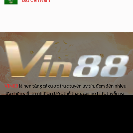
VIN88
là nền tảng cá cược trực tuyến uy tín, đem đến nhiều
lựa chọn giải trí như cá cược thể thao, casino trực tuyến và
các trò chơi slot. Với thiết kế giao diện dễ sử dụng, Vin88
mang lại trải nghiệm chơi game thú vị và liền mạch cho
người chơi.