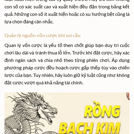
con số có xác suất cao và xuất hiện đều đặn trong bảng kết
quả. Những con số ít xuất hiện hoặc có xu hướng bệt cũng là
lựa chọn đáng cân nhắc.
Quản lý nguồn vốn cược khi soi cầu
Quan lý vốn cược là yếu tố then chốt giúp bạn duy trì cuộc
chơi lâu dài và tránh thua lỗ lớn. Trước khi đặt cược, hãy xác
định ngân sách và chia nhỏ theo từng phiên chơi. Áp dụng
phương pháp cược đều hoạch cược gấp thếp tùy vào chiến
lược của bạn. Tuy nhiên, hãy luôn giữ kỷ luật cũng như không
đặt cược vượt quá khả năng tài chính.