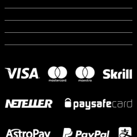
Nổ Hũ Vin88
Tài Xỉu Vin88
Thể Thao Vin88
Xổ Số Vin88
Khuyến Mãi Vin88