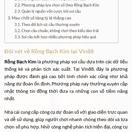
Phương pháp lựa chọn số theo Rồng Bạch Kim
Quản lý nguồn vốn cược khi soi cầu
Mẹo chốt số tăng tỷ lệ thắng cao
Theo dõi lịch sử cầu thường xuyên
Chọn cầu chuẩn, không chơi theo kiểu dàn trải
Soi cầu kết hợp nhiều phương pháp hiệu quả
Đôi nét về Rồng Bạch Kim tại Vin88
Rồng Bạch Kim
là phương pháp soi cầu dựa trên các dữ liệu
thống kê và phân tích xác suất. Tại Vin88, đây là phương
pháp được đánh giá cao bởi tính chính xác cũng như khả
năng dự đoán ổn định. Phương pháp này thường xuyên cập
nhật thông tin đồng thời đưa ra những con số tiềm năng
nhất.
Nhà cái cung cấp công cụ dự đoán số với giao diện trực quan
và dễ sử dụng, giúp người chơi nhanh chóng theo dõi và lựa
chọn số phù hợp. Nhờ công nghệ phân tích hiện đại, công cụ