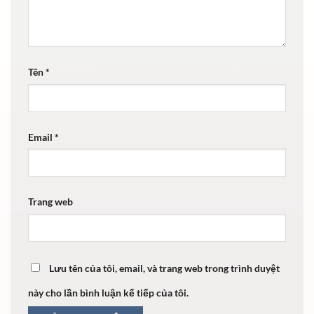
Tên
*
Email
*
Trang web
Lưu tên của tôi, email, và trang web trong trình duyệt
này cho lần bình luận kế tiếp của tôi.