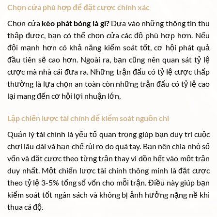
Chọn cửa phù hợp để đặt cược chính xác
Chọn cửa
kèo phát bóng là gì?
Dựa vào những thông tin thu
thập được, bạn có thể chọn cửa các độ phù hợp hơn. Nếu
đội mạnh hơn có khả năng kiểm soát tốt, cơ hội phát quả
đầu tiên sẽ cao hơn. Ngoài ra, bạn cũng nên quan sát tỷ lệ
cược mà nhà cái đưa ra. Những trận đấu có tỷ lệ cược thấp
thường là lựa chọn an toàn còn những trận đấu có tỷ lệ cao
lại mang đến cơ hội lợi nhuận lớn,
Lập chiến lược tài chính để kiểm soát nguồn chi
Quản lý tài chính là yếu tố quan trọng giúp bạn duy trì cuộc
chơi lâu dài và hạn chế rủi ro do quá tay. Bạn nên chia nhỏ số
vốn và đặt cược theo từng trận thay vì dồn hết vào một trận
duy nhất. Một chiến lược tài chính thông minh là đặt cược
theo tỷ lệ 3-5% tổng số vốn cho mỗi trận. Điều này giúp bạn
kiểm soát tốt ngân sách và không bị ảnh hưởng nặng nề khi
thua cá độ.