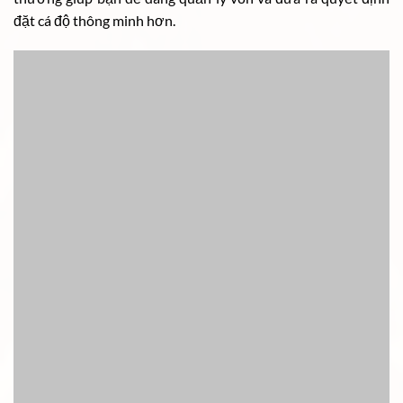
đặt cá độ thông minh hơn.