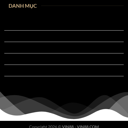
DANH MỤC
Casino Vin88
Nổ Hũ Vin88
Tài Xỉu Vin88
Thể Thao Vin88
Xổ Số Vin88
Khuyến Mãi Vin88
Copyright 2026 ©
VIN88 - VIN88 COM