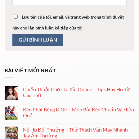
Lưu tên của tôi, email, và trang web trong trình duyệt
này cho lần bình luận kế tiếp của tôi.
BÀI VIẾT MỚI NHẤT
Chiến Thuật Chơi Tài Xỉu Online – Tips Hay Ho Từ
Cao Thủ
Kèo Phát Bóng là Gì? – Mẹo Bắt Kèo Chuẩn Và Hiệu
Quả
Nổ Hũ Đổi Thưởng – Thử Thách Vận May Nhanh
Tay Ẵm Thưởng