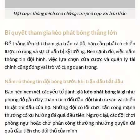
Đặt cược thông minh cho những cửa phù hợp với bản thân
Bí quyết tham gia kèo phát bóng thắng lớn
Để thắng lớn khi tham gia trận cá độ, bạn cần phải có chiến
lược rõ ràng và sự chuẩn bị kỹ lưỡng. Bên cạnh đó, việc nắm
thông tin đội hình, việc lựa chọn cửa cược và quản lý tài
chính cũng đóng vai trò vô cùng quan trọng.
Nắm rõ thông tin đội bóng trước khi trận đấu bắt đầu
Bạn nên xem xét các yếu tố đánh giá
kèo phát bóng là gì
như
phong độ gần đây, thành tích đối đầu, đội hình ra sân và chiến
thuật thi đấu của họ. Những đội có lối chơi tấn công mạnh
thường có xu hướng đá quả đầu tiên. Ngược lại, các đội chơi
phòng ngự hoặc chờ phản công thường nhường quyền đá
quả đầu tiên cho đối thủ của mình