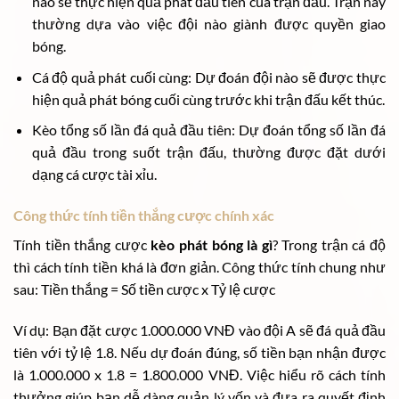
nào sẽ thực hiện quả phát đầu tiên của trận đấu. Trận này
thường dựa vào việc đội nào giành được quyền giao
bóng.
Cá độ quả phát cuối cùng: Dự đoán đội nào sẽ được thực
hiện quả phát bóng cuối cùng trước khi trận đấu kết thúc.
Kèo tổng số lần đá quả đầu tiên: Dự đoán tổng số lần đá
quả đầu trong suốt trận đấu, thường được đặt dưới
dạng cá cược tài xỉu.
Công thức tính tiền thắng cược chính xác
Tính tiền thắng cược
kèo phát bóng là gì
? Trong trận cá độ
thì cách tính tiền khá là đơn giản. Công thức tính chung như
sau: Tiền thắng = Số tiền cược x Tỷ lệ cược
Ví dụ: Bạn đặt cược 1.000.000 VNĐ vào đội A sẽ đá quả đầu
tiên với tỷ lệ 1.8. Nếu dự đoán đúng, số tiền bạn nhận được
là 1.000.000 x 1.8 = 1.800.000 VNĐ. Việc hiểu rõ cách tính
thưởng giúp bạn dễ dàng quản lý vốn và đưa ra quyết định