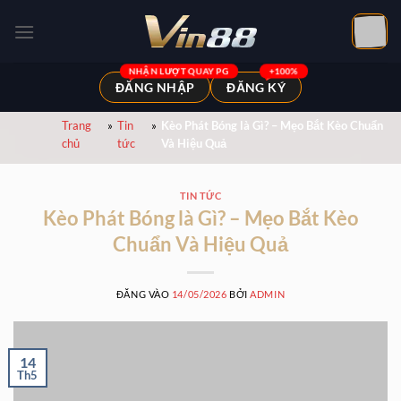
Bỏ
qua
nội
dung
ĐĂNG NHẬP
ĐĂNG KÝ
Trang
»
Tin
»
Kèo Phát Bóng là Gì? – Mẹo Bắt Kèo Chuẩn
chủ
tức
Và Hiệu Quả
TIN TỨC
Kèo Phát Bóng là Gì? – Mẹo Bắt Kèo
Chuẩn Và Hiệu Quả
ĐĂNG VÀO
14/05/2026
BỞI
ADMIN
14
Th5