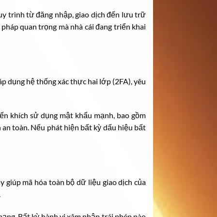
y trình từ đăng nhập, giao dịch đến lưu trữ
pháp quan trọng mà nhà cái đang triển khai
áp dụng hệ thống xác thực hai lớp (2FA), yêu
uyến khích sử dụng mật khẩu mạnh, bao gồm
 an toàn. Nếu phát hiện bất kỳ dấu hiệu bất
 giúp mã hóa toàn bộ dữ liệu giao dịch của
.
mạng. Bất kỳ hành vi xâm nhập trái phép nào