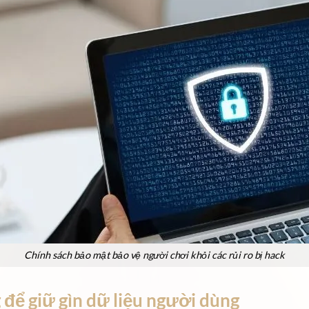
Chính sách bảo mật bảo vệ người chơi khỏi các rủi ro bị hack
 để giữ gìn dữ liệu người dùng