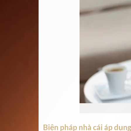
Biện pháp nhà cái áp dụng