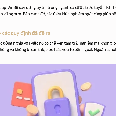
iúp Vin88 xây dựng uy tín trong ngành cá cược trực tuyến. Khi hộ
 bền vững hơn. Bên cạnh đó, các điều kiện nghiêm ngặt cũng giúp hệ
 các quy định đã đề ra
 đồng nghĩa với việc họ có thể yên tâm trải nghiệm mà không lo l
hóng và không bị can thiệp bởi các yếu tố bên ngoài. Ngoài ra, hộ
.