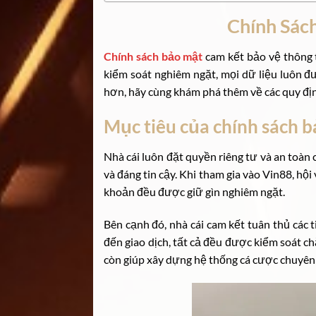
Chính Sác
Chính sách bảo mật
cam kết bảo vệ thông t
kiểm soát nghiêm ngặt, mọi dữ liệu luôn đư
hơn, hãy cùng khám phá thêm về các quy địn
Mục tiêu của chính sách b
Nhà cái luôn đặt quyền riêng tư và an toàn
và đáng tin cậy. Khi tham gia vào Vin88, hội
khoản đều được giữ gìn nghiêm ngặt.
Bên cạnh đó, nhà cái cam kết tuân thủ các t
đến giao dịch, tất cả đều được kiểm soát c
còn giúp xây dựng hệ thống cá cược chuyên