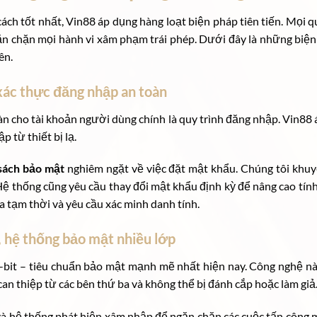
ch tốt nhất, Vin88 áp dụng hàng loạt biện pháp tiên tiến. Mọi qu
ăn chặn mọi hành vi xâm phạm trái phép. Dưới đây là những biện 
ên.
xác thực đăng nhập an toàn
àn cho tài khoản người dùng chính là quy trình đăng nhập. Vin88 
p từ thiết bị lạ.
 sách bảo mật
nghiêm ngặt về việc đặt mật khẩu. Chúng tôi kh
Hệ thống cũng yêu cầu thay đổi mật khẩu định kỳ để nâng cao tính
 tạm thời và yêu cầu xác minh danh tính.
, hệ thống bảo mật nhiều lớp
bit – tiêu chuẩn bảo mật mạnh mẽ nhất hiện nay. Công nghệ này
can thiệp từ các bên thứ ba và không thể bị đánh cắp hoặc làm giả
và hệ thống phát hiện xâm nhập để ngăn chặn các cuộc tấn công 