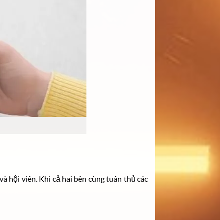
à hội viên. Khi cả hai bên cùng tuân thủ các