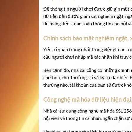
Để thông tin người chơi được giữ gìn một cá
dữ liệu đều được giám sát nghiêm ngặt, ng
để mang đến sự an toàn thông tin cho hội vi
Chính sách bảo mật nghiêm ngặt, 
Yếu tố quan trọng nhất trong việc giữ an to
cầu người chơi nhập mã xác nhận khi truy cậ
Bên cạnh đó, nhà cái cũng có những
chính
chữ hoa, chữ thường, số và ký tự đặc biệt. 
thường nào, tài khoản của bạn sẽ được khóa
Công nghệ mã hóa dữ liệu hiện đại
Nhà cái sử dụng công nghệ mã hóa SSL 256-
hội viên và thông tin cá nhân, ngăn chặn sự 
Ngoài ra, hệ thống còn tích hợp tường lửa 