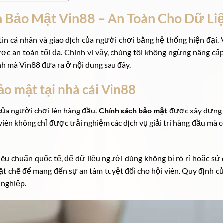
h Bảo Mật Vin88 – An Toàn Cho Dữ Liệ
in cá nhân và giao dịch của người chơi bằng hệ thống hiện đại. 
ợc an toàn tối đa. Chính vì vậy, chúng tôi không ngừng nâng cấ
h mà Vin88 đưa ra ở nội dung sau đây.
ảo mật tại nhà cái Vin88
 của người chơi lên hàng đầu.
Chính sách bảo mật
được xây dựng 
 viên không chỉ được trải nghiệm các dịch vụ giải trí hàng đầu mà 
iêu chuẩn quốc tế, để dữ liệu người dùng không bị rò rỉ hoặc sử 
hặt chẽ để mang đến sự an tâm tuyệt đối cho hội viên. Quy định c
 nghiệp.