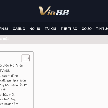
VIN88
CASINO
NỔ HŨ
TÀI XỈU
THỂ THAO
XỔ SỐ
TIN TỨ
ảo mật
ữ Liệu Hội Viên
ái Vin88
ệu người dùng
ực đăng nhập an toàn
hống bảo mật nhiều lớp
nh kỳ
ách bảo mật
 sách rõ ràng
y định đã đề ra